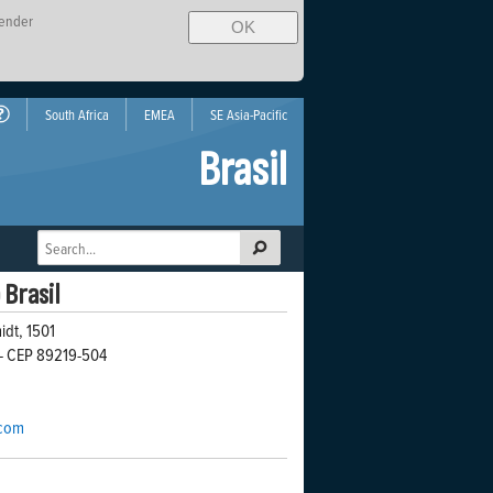
tender
OK
South Africa
EMEA
SE Asia-Pacific
Brasil
Brasil
idt, 1501
e - CEP 89219-504
.com